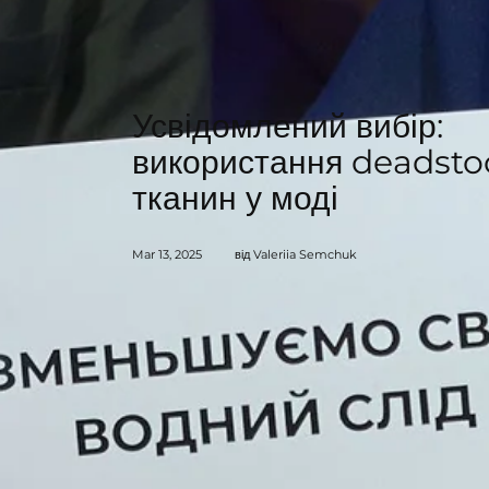
Усвідомлений вибір:
використання deadsto
тканин у моді
Mar 13, 2025
від Valeriia Semchuk