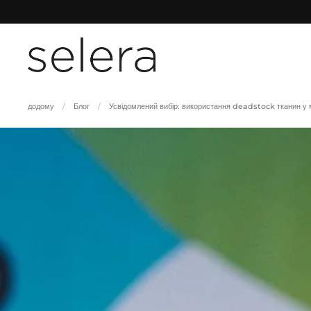
Перейти до вмісту
додому
/
Блог
/
Усвідомлений вибір: використання deadstock тканин у 