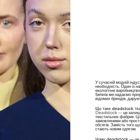
У сучасній модній індус
необхідність. Один із 
екологічне виробництво
Selera
ми надаємо пріор
відомих брендів, даруюч
Що таке deadstock тк
Deadstock — це залишк
текстильних фабрик. Ц
замовленими або просто
обсягів. Замість того щ
стають новим одягом.
Чому deadstock — це 