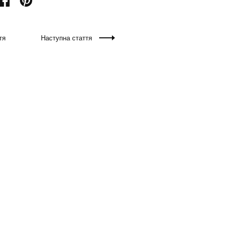
тя
Наступна стаття