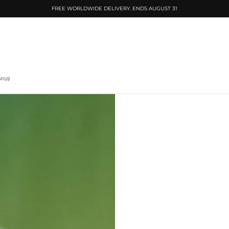
FREE WORLDWIDE DELIVERY. ENDS AUGUST 31
моді