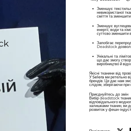
Зменшує текстильн
невикористаної тка
сміття та зменшити
Зменшує вуглецеви
енергії, води та хі
суттєво зменшити в
ck
Запобігає перепрод
Deadstock дозволя
Унікальні та лімітов
що дає змогу створ
виробництво й відх
Якісні тканини від пров
У
Selera
ми ретельно ві
брендів. Це дає нам зм
слідом, зберігаючи при ц
Приєднуйтесь до змін
Вибір deadstock тканин
відповідального модног
залишками тканин, ви д
розвиток у фешн-індустр
Поділит