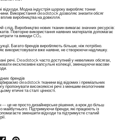
і відходи.
Модна індустрія щороку виробляє тонни
нини. Використання deadstock дозволяє знизити обсяг
 вплив виробництва на довкілля.
й слід.
Виробництво нових тканин вимагає значних ресурсів:
мікатів. Повторне використання наявних матеріалів допомагає
итрати та викиди CO₂.
укції.
Багато брендів виробляють більше, ніж потрібно.
є використовувати вже наявне, не створюючи надлишку.
ані речі.
Deadstock часто доступний у невеликих обсягах,
ювати ексклюзивні капсульні колекції, зменшуючи масове
оди.
ідних брендів
дбираємо deadstock тканини від відомих і преміальних
огу пропонувати високоякісні речі з меншим екологічним
ьому етичні та сталi цінності.
 — це не просто дизайнерське рішення, а крок до більш
о майбутнього. Підтримуючи бренди, які працюють із
опомагаєте зменшити відходи та підтримуєте сталий
ії.
ися на X
Поділіться на Facebook
Поділіться на pinterest