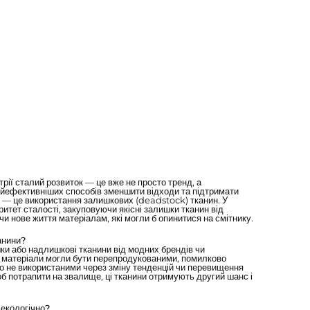
трії сталий розвиток — це вже не просто тренд, а
найефективніших способів зменшити відходи та підтримати
 — це використання залишкових (deadstock) тканин. У
итет сталості, закуповуючи якісні залишки тканин від
и нове життя матеріалам, які могли б опинитися на смітнику.
анини?
и або надлишкові тканини від модних брендів чи
і матеріали могли бути перепродукованими, помилково
 не використаними через зміну тенденцій чи перевищення
об потрапити на звалище, ці тканини отримують другий шанс і
екологічно?